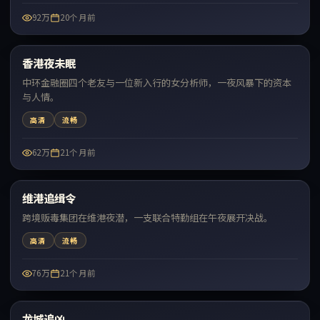
92万
20个月前
42:30
香港夜未眠
最新
中环金融圈四个老友与一位新入行的女分析师，一夜风暴下的资本
与人情。
高清
流畅
62万
21个月前
99:55
维港追缉令
最新
跨境贩毒集团在维港夜潜，一支联合特勤组在午夜展开决战。
高清
流畅
76万
21个月前
99:20
龙城追凶
最新