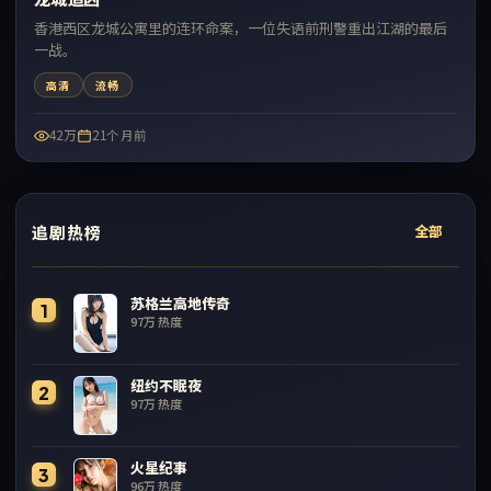
香港西区龙城公寓里的连环命案，一位失语前刑警重出江湖的最后
一战。
高清
流畅
42万
21个月前
追剧热榜
全部
苏格兰高地传奇
1
97万
热度
纽约不眠夜
2
97万
热度
火星纪事
3
96万
热度