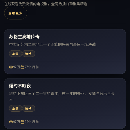
在线观看免费高清的电视剧，全网热播口碑剧集精选
查看更多
97:56
苏格兰高地传奇
热门
中世纪苏格兰高地上一个氏族的兴衰与最后一场决战。
高清
流畅
97万
27个月前
55:06
纽约不眠夜
热门
纽约下东区三个二十岁的青年，在一年的失业、爱情与音乐里长
大。
高清
流畅
97万
29个月前
64:14