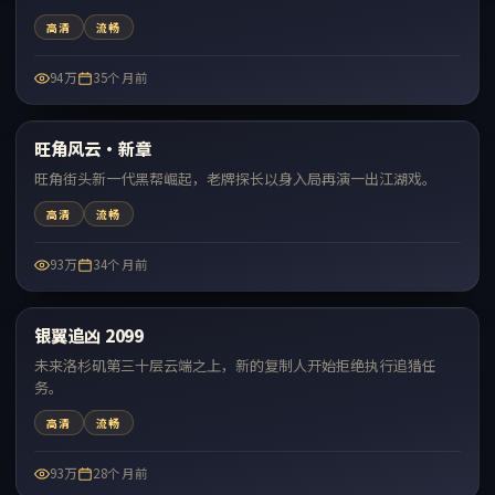
高清
流畅
94万
35个月前
53:39
旺角风云·新章
热门
旺角街头新一代黑帮崛起，老牌探长以身入局再演一出江湖戏。
高清
流畅
93万
34个月前
52:58
银翼追凶 2099
热门
未来洛杉矶第三十层云端之上，新的复制人开始拒绝执行追猎任
务。
高清
流畅
93万
28个月前
99:32