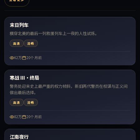
99:05
末日列车
最新
横穿北美的最后一列救援列车上一夜的人性试炼。
高清
流畅
62万
20个月前
99:22
寒战 III·终局
最新
警务处迎来史上最严重的权力倾斜，新旧两代警员在权谋与正义间
做出最后选择。
高清
流畅
82万
20个月前
71:19
江南夜行
最新