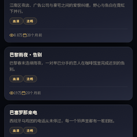
江南区夜店、广告公司与豪宅之间的爱恨纠缠，野心与告白在霓虹
下并行。
高清
流畅
8.8万
20个月前
99:12
巴黎雨夜·告别
最新
巴黎春末连绵雨夜，一对早已分手的恋人在咖啡馆里完成迟到的告
别。
高清
流畅
19万
20个月前
99:46
巴塞罗那来电
最新
西班牙马戏团的电话从未停过，每一个铃声里都有一桩旧账。
高清
流畅