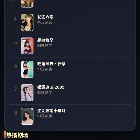
长江六号
4
95万
热度
暴雨将至
5
94万
热度
旺角风云·新章
6
93万
热度
银翼追凶 2099
7
93万
热度
江湖夜雨十年灯
8
93万
热度
热播剧场