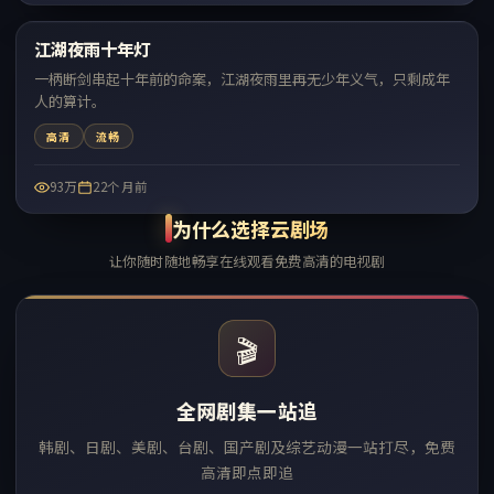
江湖夜雨十年灯
热门
一柄断剑串起十年前的命案，江湖夜雨里再无少年义气，只剩成年
人的算计。
高清
流畅
93万
22个月前
为什么选择云剧场
让你随时随地畅享在线观看免费高清的电视剧
🎬
全网剧集一站追
韩剧、日剧、美剧、台剧、国产剧及综艺动漫一站打尽，免费
高清即点即追