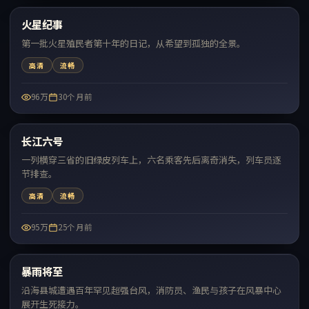
火星纪事
热门
第一批火星殖民者第十年的日记，从希望到孤独的全景。
高清
流畅
96万
30个月前
99:14
长江六号
热门
一列横穿三省的旧绿皮列车上，六名乘客先后离奇消失，列车员逐
节排查。
高清
流畅
95万
25个月前
99:15
暴雨将至
热门
沿海县城遭遇百年罕见超强台风，消防员、渔民与孩子在风暴中心
展开生死接力。